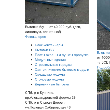
Бытовки б/у — от 40 000 руб. (двп,
линолеум, электрика!)
Фотогалерея
Блок-контейнеры
Бытовки Б/У
Блок-ко
Посты охраны и пункты пропуска
от 4000
Модульные здания
→
ВСЕ 
Строительные городки
Подроб
Сантехнические бытовые модули
Складские модули
Столовые модули
Деревянные бытовки
СПб, р-н Купчино,
пр.Александровской фермы 29
СПб, р-н Старая Деревня,
ул.Полевая Сабировская 46