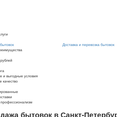
луги
бытовок
Доставка и перевозка бытовок
реимущества
 рублей
ога
е и выгодные условия
е качество
ированные
оставки
 профессионализм
дажа бытовок в Санкт-Петербу