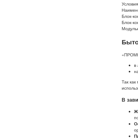
Условия
Наимен
Блок-ко
Блок-ко
Модульн
Быто
«ПРОМНЕ
в
н
Так как
использ
В зав
Ж
п
О
о
П