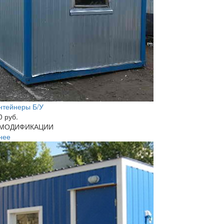
нтейнеры Б/У
0 руб.
МОДИФИКАЦИИ
нее