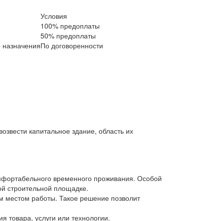
Условия
100% предоплаты
50% предоплаты
о назначения
По договоренности
возвести капитальное здание, область их
омфортабельного временного проживания. Особой
ой строительной площадке.
м местом работы. Такое решение позволит
ия товара, услуги или технологии.