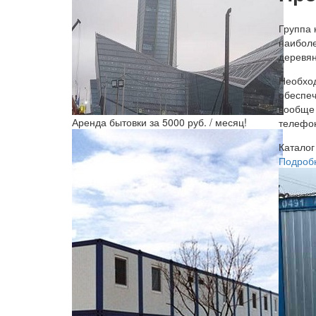
Группа 
наиболе
деревян
Необход
обеспеч
вообще 
Аренда бытовки за 5000 руб. / месяц!
телефон
Каталог
Подроб