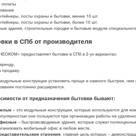
 оплаты
ование
нтейнеры, посты охраны и бытовки, менее 10 шт.
нтейнеры, посты охраны и бытовки, более 10 шт.
ые здания, строительные городки и бытовые модули специальног
вки в СПб от производителя
ОКОМ» предоставляет бытовки в СПб в 2-ух вариантах:
 аренду,
а продажу.
 модульные конструкции установить проще и намного быстрее, чем 
ования постоянно расширяется.
исимости от предназначения бытовки бывают:
илые
– это модульные конструкции, которые используются для к
опулярностью они пользуются при организации работы на удаленн
фисные
– быстровозводимые здания, которые служат полноценны
рганизовать мобильный офис в любом месте.
редставительские строения
, главная цель которых – демонстрац