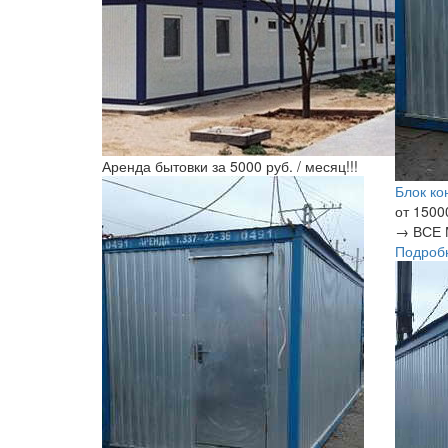
Аренда бытовки за 5000 руб. / месяц!!!
Блок ко
от 1500
→
ВСЕ 
Подроб